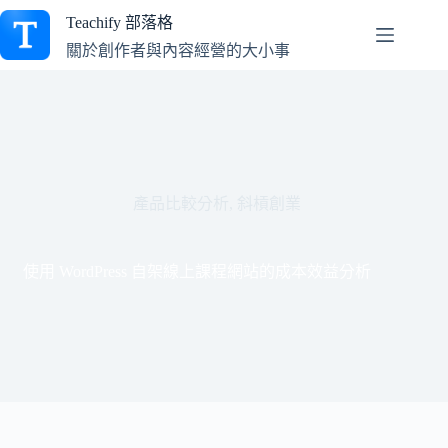
跳
Teachify 部落格
至
關於創作者與內容經營的大小事
主
要
內
容
產品比較分析
,
斜槓創業
使用 WordPress 自架線上課程網站的成本效益分析