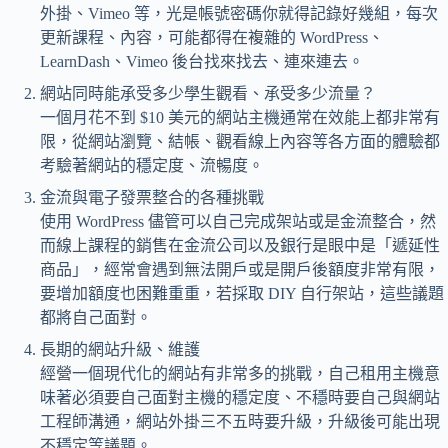
外掛、Vimeo 等，光是帳號密碼你就得記錄好幾組，每次
更新課程、內容，可能都得在複雜的 WordPress、
LearnDash、Vimeo 後台找來找去、連來連去。
網站同時能承受多少學生觀看、承受多少流量？
一個月花不到 $10 美元的網站主機通常在效能上都非常有
限，從網站瀏覽、結帳、觀看線上內容等各方面的體驗都
考驗著網站的穩定度、流暢度。
金流與電子發票整合的各種挑戰
使用 WordPress 儘管可以自己完成架站或是金流整合，然
而線上課程的銷售在金流公司以及銀行是眼中是「遞延性
商品」，經常會遇到無法開戶或是開戶後額度非常有限，
要增加額度也困難重重，若採取 DIY 自行架站，這些議題
都將自己面對。
長期的網站升級、維護
經營一個現代化的網站有非常多的挑戰，自己租用主機意
味著必須要自己面對主機的穩定度、不穩時要自己與網站
工程師溝通，網站外掛三不五時要升級，升級後可能出現
不穩定等議題。