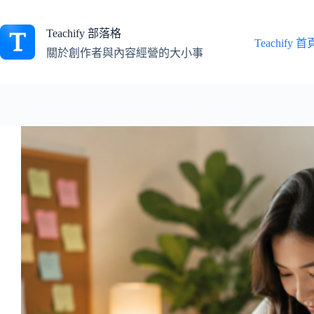
跳
至
Teachify 部落格
主
Teachify 首
關於創作者與內容經營的大小事
要
內
容