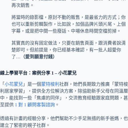
再次銷售。
將當時的錄影檔，原封不動的販售，是最省力的方式；你
也可以重新剪輯製作，比如說，加個品牌片頭片尾、上個
字幕，或是把中間一些廢話、中場休息時間空檔剪掉。
其實真的沒有固定做法，只要在銷售頁面，跟消費者說清
楚即可。但前提是，你已經基本確認，有一批人超愛你
了…
（愛到願意付錢）
線上學習平台：案例分享 1 – 小花蒙兒
「
小花蒙兒
」是一個
蒙特梭利
社群，她們長期致力推廣「蒙特梭
利居家學習」，提供全方位解決方案，除協助新手父母在同溫層
中，能找到一些「焦慮的同伴」，交流教育經驗跟家庭問題，甚
至提供
1 對 1 顧問客製諮詢
。
透過有計畫的經驗分享，他們幫助不少手足無措的新手爸媽，也
建立了緊密的親子社群。