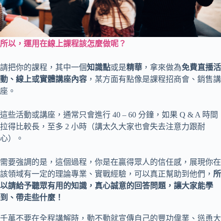
所以，運用在線上課程該怎麼做呢？
請把你的課程，其中一個
知識點
或是
精華
，拿來做為
免費直播活
動、線上或實體講座內容
，某方面有點像是課程招商會、銷售講
座。
這些活動或講座，通常只會進行 40 – 60 分鐘，如果 Q & A 時間
拉得比較長，至多 2 小時（講太久大家也會失去注意力跟耐
心）。
需要強調的是，這個過程，你是在贏得眾人的信任感，展現你在
該領域有一定的理論專業、實戰經驗，可以真正幫助到他們，
所
以請給予聽眾有用的知識，真心誠意的回答問題，讓大家能學
到、帶走些什麼！
千萬不要在全程講解時，動不動就宣傳自己的豐功偉業、慫恿大