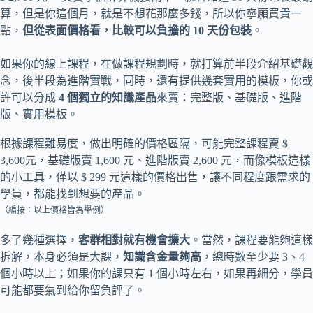
算，但是你這個月，就是不想花那麼多錢，所以你寧願買貴一
點，
但從表面價格看，比較可以負擔的 10 天份包裝
。
如果你的線上課程，在做課程規劃時，就打算前半段介紹基礎觀
念，後半段為進階實戰，同時，還有提供幾套實用的模板，你或
許可以分成
4 個獨立的知識產品
來賣：完整版、基礎版、進階
版、實用模板。
根據課程難易度，做出明確的價格區隔，可能完整課程賣 $
3,600元，基礎版賣 1,600 元、進階版賣 2,600 元，而像模板這樣
的小工具，僅以 $ 299 元這樣的價格出售，讓不同程度跟需求的
學員，都能找到想要的產品。
（編按：以上價格皆為舉例）
多了幾種選擇，
客群相對就有機會擴大
。當然，課程要能夠這樣
拆解，本身必須是大課，
知識含金量夠高
，總時數至少要 3、4
個小時以上；如果你的課只有 1 個小時左右，如果再細分，學員
可能都要氣到給你留負評了。