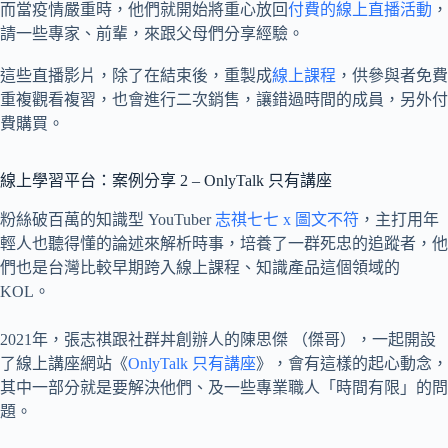
而當疫情嚴重時，他們就開始將重心放回
付費的線上直播活動
，
請一些專家、前輩，來跟父母們分享經驗。
這些直播影片，除了在結束後，重製成
線上課程
，供參與者免費
重複觀看複習，也會進行二次銷售，讓錯過時間的成員，另外付
費購買。
線上學習平台：案例分享 2 – OnlyTalk 只有講座
粉絲破百萬的知識型 YouTuber
志祺七七 x 圖文不符
，主打用年
輕人也聽得懂的論述來解析時事，培養了一群死忠的追蹤者，他
們也是台灣比較早期跨入線上課程、知識產品這個領域的
KOL。
2021年，張志祺跟社群丼創辦人的陳思傑 （傑哥），一起開設
了線上講座網站《
OnlyTalk 只有講座
》，會有這樣的起心動念，
其中一部分就是要解決他們、及一些專業職人「時間有限」的問
題。