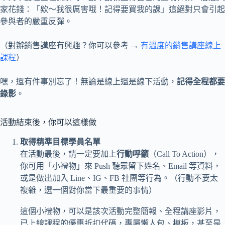
家花錢：「欸～我很厲害哦！記得要買我的課」這絕對只會引起
參與者的嚴重反彈。
（對辦銷售講座有興趣？你可以參考 →
有溫度的銷售講座線上
課程
）
嘿，還有件事別忘了！無論是線上還是線下活動，
記得
全程
都要
錄影
。
活動結束後，你可以這樣做
取得精準目標學員名單
在活動最後，請一定要加上
行動呼籲
（Call To Action），
你可用「小禮物」來 Push 聽眾留下姓名、Email 等資料，
或是做出加入 Line、IG、FB 社團等行為。（行動不要太
複雜，選一個對你當下最重要的事情）
這個小禮物，可以是該次活動完整簡報、全程講座影片，
已上線課程的優惠折扣代碼，專屬懶人包、模板，甚至是