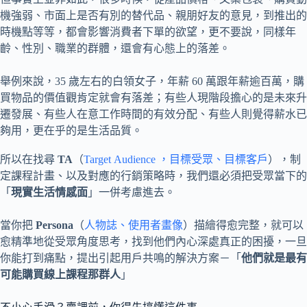
機強弱、市面上是否有別的替代品、親朋好友的意見，到推出的
時機點等等，都會影響消費者下單的欲望，更不要說，同樣年
齡、性別、職業的群體，還會有心態上的落差。
舉例來說，35 歲左右的白領女子，年薪 60 萬跟年薪逾百萬，購
買物品的價值觀肯定就會有落差；有些人現階段擔心的是未來升
遷發展、有些人在意工作時間的有效分配、有些人則覺得薪水已
夠用，更在乎的是生活品質。
所以在找尋
TA
（
Target Audience ，目標受眾、目標客戶
），制
定課程計畫、以及對應的行銷策略時，我們還必須把受眾當下的
「
現實生活情感面
」一併考慮進去。
當你把
Persona
（
人物誌、使用者畫像
）描繪得愈完整，就可以
愈精準地從受眾角度思考，找到他們內心深處真正的困擾，一旦
你能打到痛點，提出引起用戶共鳴的解決方案－「
他們就是最有
可能購買線上課程那群人
」