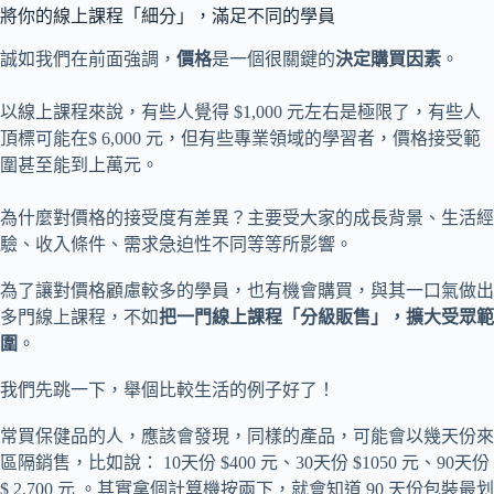
將你的線上課程「細分」，滿足不同的學員
誠如我們在前面強調，
價格
是一個很關鍵的
決定購買因素
。
以線上課程來說，有些人覺得 $1,000 元左右是極限了，有些人
頂標可能在$ 6,000 元，但有些專業領域的學習者，價格接受範
圍甚至能到上萬元。
為什麼對價格的接受度有差異？主要受大家的成長背景、生活經
驗、收入條件、需求急迫性不同等等所影響。
為了讓對價格顧慮較多的學員，也有機會購買，與其一口氣做出
多門線上課程，不如
把一門線上課程「分級販售」，擴大受眾範
圍
。
我們先跳一下，舉個比較生活的例子好了！
常買保健品的人，應該會發現，同樣的產品，可能會以幾天份來
區隔銷售，比如說： 10天份 $400 元、30天份 $1050 元、90天份
$ 2,700 元 。其實拿個計算機按兩下，就會知道 90 天份包裝最划