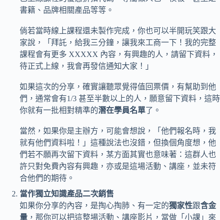
書籍、品牌相關產品等等。
倘若當時線上課程還未製作完成，你也可以半開玩笑跟大
家說，「拜託，給我三分鐘，讓我來工商一下！我的完整
課程會有更多 XXXXX 內容，有興趣的人，請留下資料，
待正式上線，我會再發信通知大家！」
如果這次的分享，確實讓聽眾覺得值回票價，有幫助到他
們，通常會有1/3 甚至半數以上的人，願意留下資料，這時
你就有一批相對精準的
潛在學員名單
了。
當然，如果你是主辦方，可能會想說，「他們報名時，我
就有他們資料啦！」這種說法也沒錯，但換個角度想，他
們若不願再次留下資料，某方面其實也意味著：這群人也
許只對免費內容有興趣，亦或是這場活動、講座，並未符
合他們的期待。
當作獨立知識產品二次銷售
如果你分享的內容，是掏心掏肺、有一定的
獨家性
跟
含金
量
，那你可以把這整場活動、講座影片，當做「小課」來