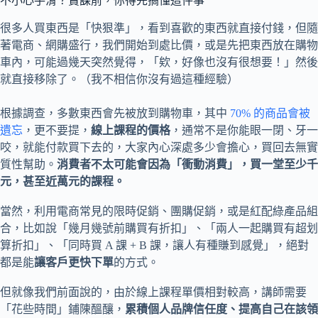
不小心手滑？賣課前，你得先搞懂這件事
很多人買東西是「快狠準」，看到喜歡的東西就直接付錢，但隨
著電商、網購盛行，我們開始到處比價，或是先把東西放在購物
車內，可能過幾天突然覺得，「欸，好像也沒有很想要！」然後
就直接移除了。（我不相信你沒有過這種經驗）
根據調查，多數東西會先被放到購物車，其中
70% 的商品會被
遺忘
，更不要提，
線上課程的價格
，通常不是你能眼一閉、牙一
咬，就能付款買下去的，大家內心深處多少會擔心，買回去無實
質性幫助。
消費者不太可能會因為「衝動消費」，買一堂至少千
元，甚至近萬元的課程。
當然，利用電商常見的限時促銷、團購促銷，或是紅配綠產品組
合，比如說「幾月幾號前購買有折扣」、「兩人一起購買有超划
算折扣」、「同時買 A 課 + B 課，讓人有種賺到感覺」，絕對
都是能
讓客戶更快下單
的方式。
但就像我們前面說的，由於線上課程單價相對較高，講師需要
「花些時間」鋪陳醞釀，
累積個人品牌信任度、提高自己在該領