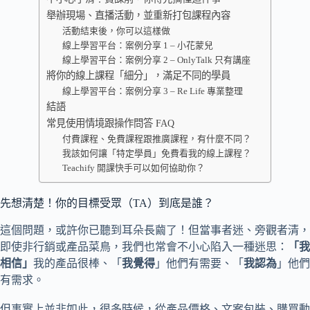
舉辦現場、直播活動，並重新打包課程內容
活動結束後，你可以這樣做
線上學習平台：案例分享 1 – 小花蒙兒
線上學習平台：案例分享 2 – OnlyTalk 只有講座
將你的線上課程「細分」，滿足不同的學員
線上學習平台：案例分享 3 – Re Life 專業整理
結語
常見使用情境跟操作問答 FAQ
付費課程、免費課程跟推廣課程，有什麼不同？
我該如何讓「特定學員」免費看我的線上課程？
Teachify 開課快手可以如何協助你？
先想清楚！你的目標受眾（TA）到底是誰？
這個問題，或許你已聽到耳朵長繭了！但當事者迷、旁觀者清，
即使非行銷或產品菜鳥，我們也常會不小心陷入一種迷思：
「我
相信」
我的產品很棒、「
我覺得
」他們有需要、「
我認為
」他們
有需求。
但事實上並非如此，很多時候，從產品價格、文案包裝、購買動