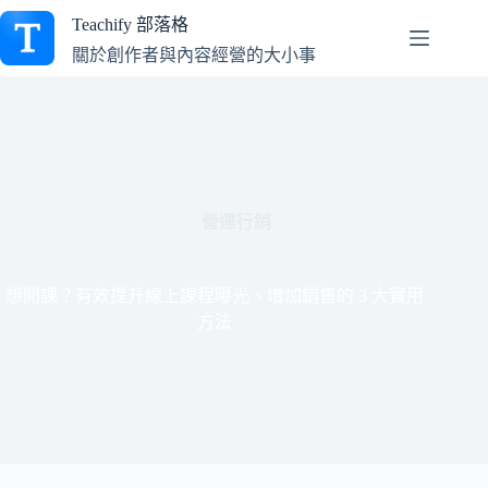
跳
Teachify 部落格
至
關於創作者與內容經營的大小事
主
要
內
容
營運行銷
想開課？有效提升線上課程曝光、增加銷售的 3 大實用
方法