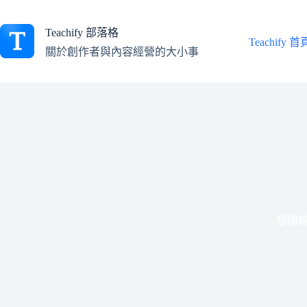
跳
至
Teachify 部落格
主
Teachify 首
關於創作者與內容經營的大小事
要
內
容
想開線