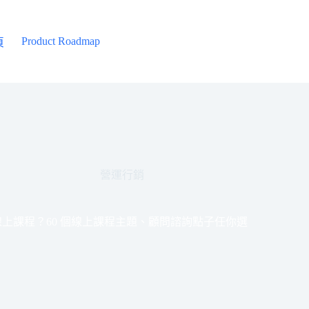
Product Roadmap
頁
營運行銷
上課程？60 個線上課程主題、顧問諮詢點子任你選