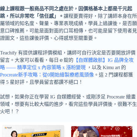
線上課程跟一般商品不同之處在於，因價格基本上都是千元起
跳，所以非常吃「信任感」。
課程要賣得好，除了講師本身在所
屬領域的知名度、聲量、專業表現成績，學員上過課後，是否願
意口碑推薦，可能是面對面的口耳相傳，也可能是留下使用者見
證圖文，這些課後評價、心得感想至關重要。
Teachify 有提供課程評價模組，講師可自行決定是否要開放評價
留言。大家可以看看，每日ｅ錠的
【自媒體啟航】IG 品牌全攻
略 —— 精準定位 x 內容策略 x 漲粉變現
，以及 Kimu art 的
Procreate新手攻略：從0開始繪製療癒風頭像
。這 2 門課程都獲
得 5 星好評，且學員留言都讚不絕口！
試想，如果你正在學習 IG 自媒體經營、或剛涉足 Procreate 繪畫
領域，想要有比較大幅的進步，看完這些學員評價後，很難不生
火吧！？