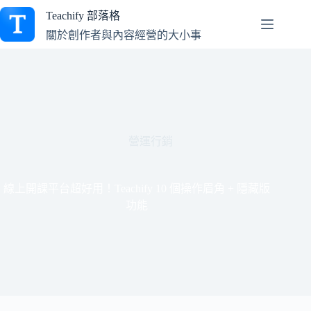
跳
Teachify 部落格
至
關於創作者與內容經營的大小事
主
要
內
容
營運行銷
線上開課平台超好用！Teachify 10 個操作眉角 + 隱藏版
功能