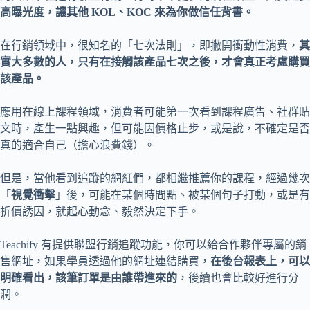
高曝光度，讓其他 KOL、KOC 來為你做信任背書。
在行銷領域中，很知名的「七次法則」，即撇開衝動性消費，
其
實大多數的人，只有在接觸該產品七次之後，才會真正考慮購買
該產品。
應用在線上課程領域，消費者可能第一次看到課程廣告、社群貼
文時，產生一點興趣，但可能因價格止步，或是說，不確定是否
真的適合自己（擔心浪費錢）。
但是，當他看到追蹤的網紅們，都相繼推薦你的課程，經過幾次
「
視覺衝擊
」後，可能在某個時間點、被某個句子打動，或是有
折價誘因，就起心動念、毅然決定下手。
Teachify 有提供聯盟行銷追蹤功能，你可以給合作夥伴專屬的銷
售網址，如果學員透過他的網址連結購買，
在後台報表上，可以
明確看出，該筆訂單是由誰帶進來的
，後續也會比較好進行分
潤。