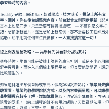
學習過時的內容。
Teachify 是線上開課 SaaS 軟體服務，這意味著，
網站上所有文
字、圖片，你在後台調整完內容，前台就會立刻同步更新
（影片
基本上也是同步，只是需要等待轉檔過程） — 不管你是文字打
錯、想換張新圖片，還是想加上新案例，都不需要找工程師另外
協助，也不用請任何單位做審核，
一人直接搞定這一切！
線上開課經營攻略 2 — 讓學員先試看部分課程影片
很多時候，學員可能是被線上課程的廣告打到，或是不小心用關
鍵字搜尋到，而進入某個線上課程平台，但其實他對講師，還是
比較陌生的。
如果能挑選出某個章節或單元，做為課程試看影片，
讓學員先體
驗看看，講師的教學跟說話方式，以及內容畫面呈現，可以讓學
員對課程有較多了解，增加購買信心
，也會減少購買後，再提出
退費的要求。（線上課程的確不適用於網購７天鑑賞期法規，但
來回溝通、對話，其實也是一種成本）