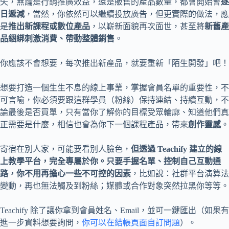
失，無論是行銷推廣效益，還是販售的產品數量，都會開始會
逐
日遞減
，當然，你依然可以繼續投放廣告，但更實際的做法，應
是
推出新課程或數位產品
，以嶄新面貌再次面世，甚至將
新舊產
品綑綁刺激消費、帶動整體銷售
。
你應該不會想要，每次推出新產品，就要重新「陌生開發」吧！
想要打造一個生生不息的線上事業，掌握會員名單的重要性，不
可言喻，你必須要跟這群學員（粉絲）保持連結、持續互動，不
論最後是否買單，只有當你了解你的目標受眾輪廓、知道他們真
正需要是什麼，相信也會為你下一個課程產品，帶來
創作靈感
。
寄宿在別人家，可能要看別人臉色，
但透過 Teachify 建立的線
上教學平台，完全專屬於你。只要手握名單、控制自己互動通
路，你不用再擔心一些不可控的因素
，比如說：社群平台演算法
變動，再也無法觸及到粉絲；媒體或合作對象突然拉黑你等等。
Teachify 除了讓你拿到會員姓名、Email，並可一鍵匯出（如果有
進一步資料想要詢問，
你可以在結帳頁面自訂問題
）。