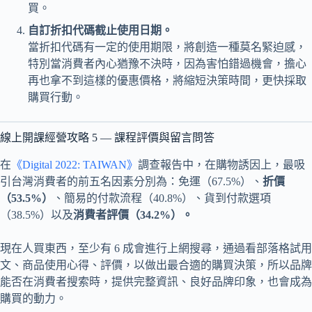
買。
自訂折扣代碼截止使用日期。
當折扣代碼有一定的使用期限，將創造一種莫名緊迫感，
特別當消費者內心猶豫不決時，因為害怕錯過機會，擔心
再也拿不到這樣的優惠價格，將縮短決策時間，更快採取
購買行動。
線上開課經營攻略 5 — 課程評價與留言問答
在
《Digital 2022: TAIWAN》
調查報告中，在購物誘因上，最吸
引台灣消費者的前五名因素分別為：免運（67.5%）、
折價
（53.5%）
、簡易的付款流程（40.8%）、貨到付款選項
（38.5%）以及
消費者評價（34.2%）。
現在人買東西，至少有 6 成會進行上網搜尋，通過看部落格試用
文、商品使用心得、評價，以做出最合適的購買決策，所以品牌
能否在消費者搜索時，提供完整資訊、良好品牌印象，也會成為
購買的動力。