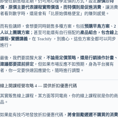
即使在銷售穩定期，仍可用心理學定價的方式，設定
原價
跟
特
價
，
原價主要代表課程實際價值，而特價則是促進消費
，讓消費
者看到數字時，還是會有「比原始價格便宜」的賺到感覺。
而有些講師，會想要同時銷售多種方案，包括
預購早鳥方案
、
2
人以上團購方案
；甚至可能還有自行搭配的
產品組合，包含線上
課程+實體講義
，在 Teachify ，別擔心，這些方案全都可以同步
進行。
最後，我們要提醒大家，
不論是定價策略，還是行銷操作計畫、
建議都要提前排定
，但如果市場反應不如預期，身為平台擁有
者，你一定要快速因應變化，隨時進行調整。
線上開課經營攻略 4 — 提供折扣優惠代碼
其實販售線上課程，某方面等同電商，你的線上課程就是你的商
品。
如果能有技巧地發放折扣優惠代碼，
將會鼓勵遲遲不購買的消費