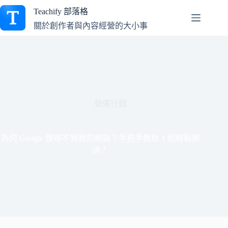
跳
Teachify 部落格
至
關於創作者與內容經營的大小事
主
要
內
容
營運行銷
為何 Google 搜尋不到我的網站？手把手教你 1 招輕鬆解
決！