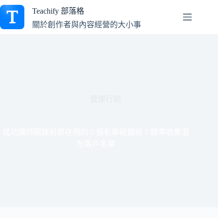
跳
Teachify 部落格
至
關於創作者與內容經營的大小事
主
要
內
容
營運行銷
成功講師開課前都在用的 5 個名單磁鐵術！精準收集潛
在客戶名單