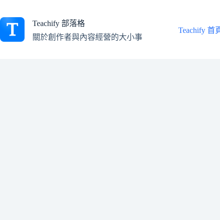
跳
至
Teachify 部落格
主
Teachify 首
關於創作者與內容經營的大小事
要
內
容