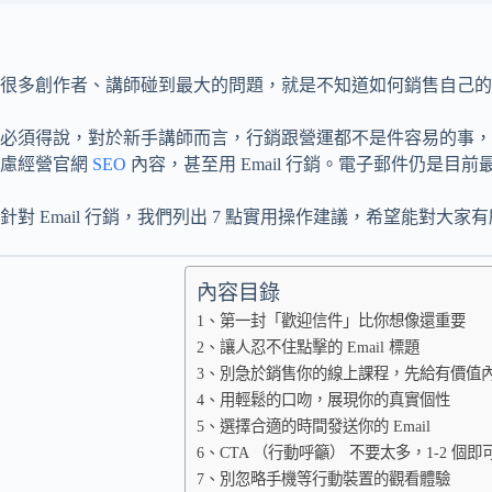
很多創作者、講師碰到最大的問題，就是不知道如何銷售自己的
必須得說，對於新手講師而言，行銷跟營運都不是件容易的事，
慮經營官網
SEO
內容，甚至用 Email 行銷。電子郵件仍是目
針對 Email 行銷，我們列出 7 點實用操作建議，希望能對大家
內容目錄
1、第一封「歡迎信件」比你想像還重要
2、讓人忍不住點擊的 Email 標題
3、別急於銷售你的線上課程，先給有價值
4、用輕鬆的口吻，展現你的真實個性
5、選擇合適的時間發送你的 Email
6、CTA （行動呼籲） 不要太多，1-2 個即
7、別忽略手機等行動裝置的觀看體驗